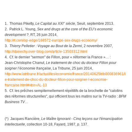
1. Thomas Piketty,
Le Capital au XXI° siècle
, Seuil, septembre 2013.
2. Patrick L. Young,
Sex and drugs at the core of the EU’s economic
development ?
, RT, 26 juin 2014,
http://rt.com/op-edge/168572-europe-sex-drugs-economy/
3.
Thierry Pelletier : Voyage au Bout de la Zermi
, 2 novembre 2007,
http://stanechy.over-blog.com/article-13503312.html
4. Cf. le dernier "sermon" de Fillon, pour « réformer la France »… :
Jean-Christophe Chanut,
Le traitement de choc du docteur Fillon pour
soigner l’économie française
, La Tribune, 25 juin 2014,
http://www.latribune.fr/actualites/economie/france/20140625trib000836961/l
e-traitement-de-choc-du-docteur-fillon-pour-soigner-l-economie-
francaise.html#xtor=AL-13
5. Cf. les prêches sempiternellement répétitifs de la brochette de "calotins
des réformes structurelles", qui officient tous les matins sur la TV-radio :
BFM
Business TV
…
(*) Jacques Rancière,
Le Maître Ignorant - Cinq leçons sur l'émancipation
intellectuelle
, collection 10-18, Fayard, 1987, p. 137.