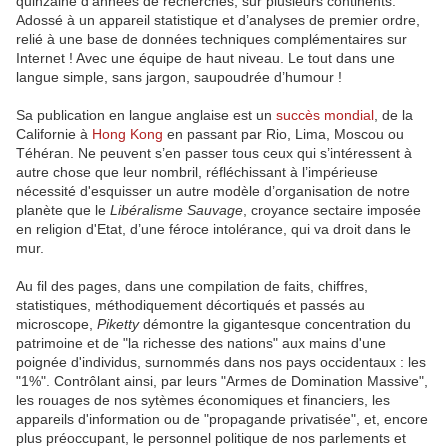
quinzaine d’années de recherches, sur plusieurs continents.
Adossé à un appareil statistique et d’analyses de premier ordre,
relié à une base de données techniques complémentaires sur
Internet ! Avec une équipe de haut niveau. Le tout dans une
langue simple, sans jargon, saupoudrée d’humour !
Sa publication en langue anglaise est un
succès mondial
, de la
Californie à
Hong Kong
en passant par Rio, Lima, Moscou ou
Téhéran. Ne peuvent s’en passer tous ceux qui s’intéressent à
autre chose que leur nombril, réfléchissant à l’impérieuse
nécessité d'esquisser un autre modèle d’organisation de notre
planète que le
Libéralisme Sauvage
, croyance sectaire imposée
en religion d'Etat, d’une féroce intolérance, qui va droit dans le
mur.
Au fil des pages, dans une compilation de faits, chiffres,
statistiques, méthodiquement décortiqués et passés au
microscope,
Piketty
démontre la gigantesque concentration du
patrimoine et de "la richesse des nations" aux mains d'une
poignée d'individus, surnommés dans nos pays occidentaux : les
"1%". Contrôlant ainsi, par leurs "Armes de Domination Massive",
les rouages de nos sytèmes économiques et financiers, les
appareils d'information ou de "propagande privatisée", et, encore
plus préoccupant, le personnel politique de nos parlements et