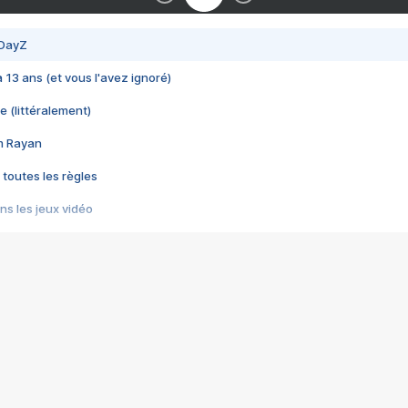
 DayZ
 a 13 ans (et vous l'avez ignoré)
e (littéralement)
im Rayan
 toutes les règles
s les jeux vidéo
us choquant de Rockstar ? - Le scandale BULLY
e plus moche de Steam
du RÊVE tourne au CAUCHEMAR
pendant 8 heures
it… à tort
umiliés par un jeu vidéo