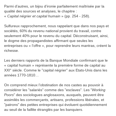
Parmi d’autres, un bijou d’ironie parfaitement maîtrisée par la
qualité des sources et analyses, le chapitre :
«
Capital négrier et capital humain
» (pp. 254 - 258).
Sulfureux rapprochement, nous rappelant que dans nos pays et
sociétés, 60% du revenu national provient du travail, contre
seulement 40% pour le revenu du capital. Déconstruisant, ainsi,
le dogme des propagandistes affirmant que seules les
entreprises ou « l’offre », pour reprendre leurs mantras, créent la
richesse.
Les derniers rapports de la Banque Mondiale confirmant que le
« capital humain » représente la première forme de capital au
XXI° siècle. Comme le "capital négrier" aux Etats-Unis dans les
années 1770-1810…
On comprend mieux l’obstination de nos castes au pouvoir à
considérer les "salariés" comme des "esclaves". Les "
Working
Poors
" des sociologues anglosaxons, auxquels, peuvent être
assimilés les commerçants, artisans, professions libérales, et
"patrons" des petites entreprises qui évoluent quotidiennement
au seuil de la faillite étranglés par les banquiers.