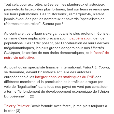
Tout cela pour accroître, préserver, les plantureux et astucieux
passe-droits fiscaux des plus fortunés, tant sur leurs revenus que
sur leurs patrimoines. Ces "distorsions", remarquez-le, n'étant
jamais évoquées par les nombreux et bavards "spécialistes en
réformes structurelles". Surtout pas !
Au contraire : ce pillage s'exerçant dans le plus profond mépris et
cynisme d'une implacable précarisation,
paupérisation
, de nos
populations. Ces "1 %" posant, par l'accélération de leurs dérives
mégalomaniaques, les plus grands dangers pour nos
Libertés
Publiques
, l'exercice de nos droits démocratiques, et
le "sens" de
notre vie collective
.
Au point qu’un spécialiste financier international,
Patrick L. Young
,
se demande, devant l’insistance actuelle des autorités
européennes à les
intégrer dans les statistiques du PNB
des
différents membres, si la prostitution et le trafic de drogue (en
voie de "légalisation" dans tous nos pays) ne vont pas constituer
à terme "le fondement du développement économique de l’Union
Européenne"… (2)
Thierry Pelletier
l’avait formulé avec force, je me plais toujours à
le citer (3) :