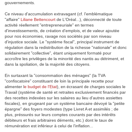
gouvernements.
Ce niveau d'accumulation extravagant (cf. l'emblématique
"affaire"
Liliane Bettencourt
de L'Oréal...), déconnecté de toute
activité réellement "entrepreneuriale" en termes
d'investissements, de création d'emplois, et de valeur ajoutée
pour nos économies, ravage nos sociétés par son niveau
d'injustice sociale. Le "système fiscal", principal instrument de
régulation dans la redistribution de la richesse "nationale" et donc
solidairement "collective", étant uniquement formaté pour
accroître les privilèges de la minorité des nantis au détriment, et
dans la spoliation, de la majorité des citoyens.
En surtaxant la "consommation des ménages" (la TVA
"confiscatoire" constituant de loin la principale recette pour
alimenter l
e budget de l'Etat
), en écrasant de charges sociales le
Travail (système de santé et retraites exclusivement financés par
des recettes indexées sur les salaires au lieu d'autres assiettes
fiscales), en grugeant par un système bancaire dévoyé la "petite
épargne" des foyers modestes (type Livret A et assimilés ; de
plus, préssurés sur leurs comptes courants par des intérêts
débiteurs et frais arbitraires déments, etc.) dont le taux de
rémunération est inférieur à celui de l'inflation...