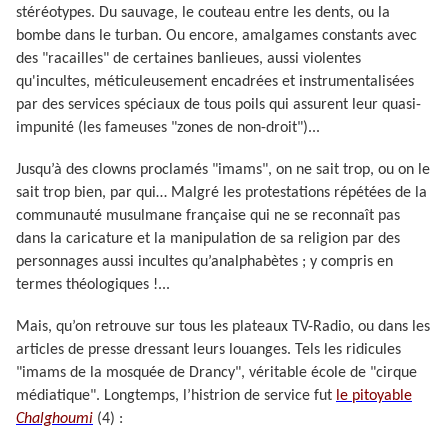
stéréotypes. Du sauvage, le couteau entre les dents, ou la
bombe dans le turban. Ou encore, amalgames constants avec
des "racailles" de certaines banlieues, aussi violentes
qu'incultes, méticuleusement encadrées et instrumentalisées
par des services spéciaux de tous poils qui assurent leur quasi-
impunité (les fameuses "zones de non-droit")...
Jusqu’à des clowns proclamés "imams", on ne sait trop, ou on le
sait trop bien, par qui… Malgré les protestations répétées de la
communauté musulmane française qui ne se reconnaît pas
dans la caricature et la manipulation de sa religion par des
personnages aussi incultes qu’analphabètes ; y compris en
termes théologiques !...
Mais, qu’on retrouve sur tous les plateaux TV-Radio, ou dans les
articles de presse dressant leurs louanges. Tels les ridicules
"imams de la mosquée de Drancy", véritable école de "cirque
médiatique". Longtemps, l’histrion de service fut
le pitoyable
Chalghoumi
(4) :