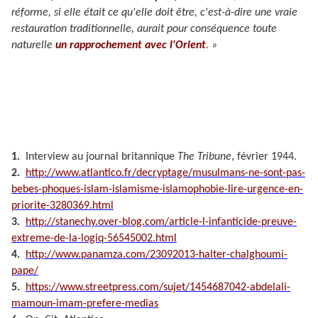
réforme,
si elle était ce qu'elle doit être, c'est-à-dire une vraie
restauration traditionnelle, aurait pour conséquence toute
naturelle
un rapprochement avec l'Orient
. »
1.
Interview au journal britannique
The Tribune
, février 1944.
2.
http://www.atlantico.fr/decryptage/musulmans-ne-sont-pas-
bebes-phoques-islam-islamisme-islamophobie-lire-urgence-en-
priorite-3280369.html
3.
http://stanechy.over-blog.com/article-l-infanticide-preuve-
extreme-de-la-logiq-56545002.html
4.
http://www.panamza.com/23092013-halter-chalghoumi-
pape/
5.
https://www.streetpress.com/sujet/1454687042-abdelali-
mamoun-imam-prefere-medias