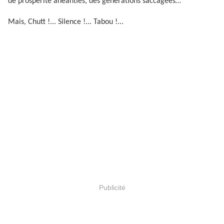
de prospérité anéanties, des générations saccagées…
Mais, Chutt !... Silence !... Tabou !...
Publicité