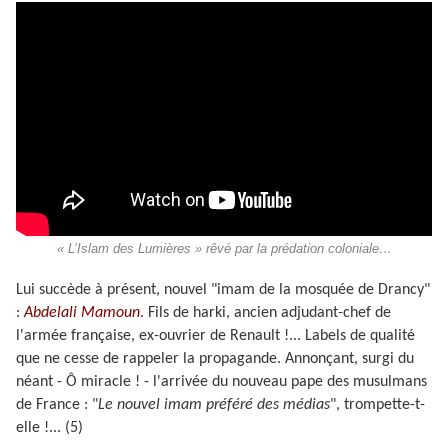
« L’Islam des Lumières » rêvé par la prédation coloniale…
Lui succède à présent, nouvel "imam de la mosquée de Drancy"
:
Abdelali Mamoun
. Fils de harki, ancien adjudant-chef de
l'armée française, ex-ouvrier de Renault !... Labels de qualité
que ne cesse de rappeler la propagande. Annonçant, surgi du
néant - Ô miracle ! - l'arrivée du nouveau pape des musulmans
de France : "
Le nouvel imam préféré des médias
", trompette-t-
elle !... (5)