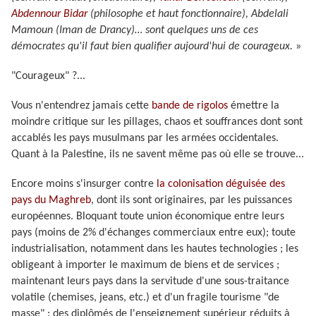
Abdennour Bidar
(philosophe et haut fonctionnaire), Abdelali
Mamoun (Iman de Drancy)… sont quelques uns de ces
démocrates qu'il faut bien qualifier aujourd'hui de courageux.
»
"Courageux" ?...
Vous n'entendrez jamais cette
bande de rigolos
émettre la
moindre critique sur les pillages, chaos et souffrances dont sont
accablés les pays musulmans par les armées occidentales.
Quant à la Palestine, ils ne savent même pas où elle se trouve...
Encore moins s'insurger contre
la colonisation déguisée des
pays du Maghreb
, dont ils sont originaires, par les puissances
européennes. Bloquant toute union économique entre leurs
pays (moins de 2% d'échanges commerciaux entre eux); toute
industrialisation, notamment dans les hautes technologies ; les
obligeant à importer le maximum de biens et de services ;
maintenant leurs pays dans la servitude d'une sous-traitance
volatile (chemises, jeans, etc.) et d'un fragile tourisme "de
masse" : des diplômés de l'enseignement supérieur réduits à