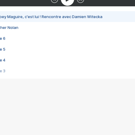
bey Maguire, c'est lui ! Rencontre avec Damien Witecka
pher Nolan
e 6
e 5
e 4
e 3
s créatrices de la VF !
e 2
e 1
e Mektoub My Love arrive enfin ! Rencontre avec Shaïn Boumedine et Sal
i : après Toni en famille