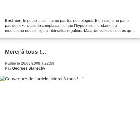
Il est mort, le poète … Je n’aime pas les nécrologies. Bien sûr, je ne parle
pas des exercices de complaisance que l’hypocrisie mondaine ou
médiatique nous inflige à intervalles réguliers. Mais, de celles des êtres que
nous aimons. C’est admettre une...
Merci à tous !...
Publié le 26/08/2008 à 22:58
Par
Georges Stanechy