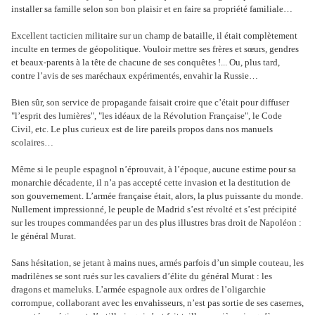
installer sa famille selon son bon plaisir et en faire sa propriété familiale…
Excellent tacticien militaire sur un champ de bataille, il était complètement
inculte en termes de géopolitique. Vouloir mettre ses frères et sœurs, gendres
et beaux-parents à la tête de chacune de ses conquêtes !... Ou, plus tard,
contre l’avis de ses maréchaux expérimentés, envahir la Russie…
Bien sûr, son service de propagande faisait croire que c’était pour diffuser
"l’esprit des lumières", "les idéaux de la Révolution Française", le Code
Civil, etc. Le plus curieux est de lire pareils propos dans nos manuels
scolaires…
Même si le peuple espagnol n’éprouvait, à l’époque, aucune estime pour sa
monarchie décadente, il n’a pas accepté cette invasion et la destitution de
son gouvernement. L’armée française était, alors, la plus puissante du monde.
Nullement impressionné, le peuple de Madrid s’est révolté et s’est précipité
sur les troupes commandées par un des plus illustres bras droit de Napoléon :
le général Murat.
Sans hésitation, se jetant à mains nues, armés parfois d’un simple couteau, les
madrilènes se sont rués sur les cavaliers d’élite du général Murat : les
dragons et mameluks. L’armée espagnole aux ordres de l’oligarchie
corrompue, collaborant avec les envahisseurs, n’est pas sortie de ses casernes,