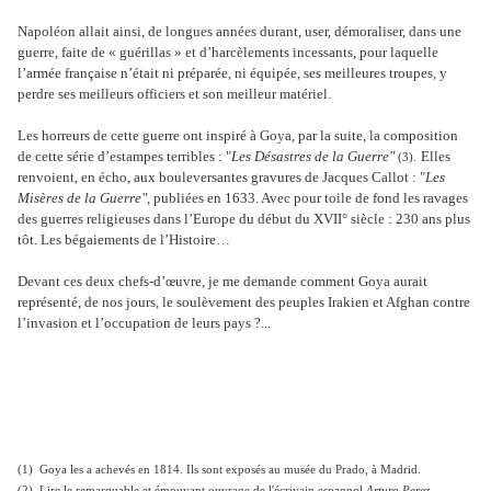
Napoléon allait ainsi, de longues années durant, user, démoraliser, dans une
guerre, faite de « guérillas » et d’harcèlements incessants, pour laquelle
l’armée française n’était ni préparée, ni équipée, ses meilleures troupes, y
perdre ses meilleurs officiers et son meilleur matériel.
Les horreurs de cette guerre ont inspiré à Goya, par la suite, la composition
de cette série d’estampes terribles : "
Les Désastres de la Guerre"
Elles
(3).
renvoient, en écho, aux bouleversantes gravures de Jacques Callot : "
Les
Misères de la Guerre"
, publiées en 1633. Avec pour toile de fond les ravages
des guerres religieuses dans l’Europe du début du XVII° siècle : 230 ans plus
tôt. Les bégaiements de l’Histoire…
Devant ces deux chefs-d’œuvre, je me demande comment Goya aurait
représenté, de nos jours, le soulèvement des peuples Irakien et Afghan contre
l’invasion et l’occupation de leurs pays ?...
(1) Goya les a achevés en 1814. Ils sont exposés au musée du Prado, à Madrid.
(2) Lire le remarquable et émouvant ouvrage de l'écrivain espagnol
Arturo Perez-