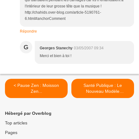
qui dansaient pendant les carnages car ils n’entendaient à
l'intérieur de leur grosse tête que la musique !
http://chahids.over-blog.com/article-5190761-
6.html#anchorComment
Répondre
G
Georges Stanechy
03/05/2007 09:34
Merci et bien à toi !
< Pause Zen : Moisson
Santé Publique : Le
Zen...
Nouveau Modèle
Européen... >
Hébergé par Overblog
Top articles
Pages