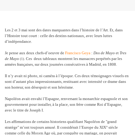
Les 2 et 3 mai sont des dates marquantes dans l’histoire de l’Art. Et, dans
l’Histoire tout court : celle des destins nationaux, avec leurs luttes
d’indépendance.
Je pense aux deux chefs-d’oeuvre de
Francisco Goya
:
Dos de Mayo
et
Tres
de Mayo
. Ces deux tableaux montrent les massacres perpétrés par les
(1)
armées françaises, sur deux journées consécutives à Madrid, en 1808.
Il n’y avait ni photo, ni caméra à l’époque. Ces deux témoignages visuels en
sont d’autant plus impressionnants, restituant avec intensité ce drame dans
son horreur, son désespoir et son héroïsme.
Napoléon avait envahi l’Espagne, renversant la monarchie espagnole et son
gouvernement pour installer, à la place, son frère comme Roi d’Espagne,
avec le titre de Joseph I.
Les affirmations de certains historiens qualifiant Napoléon de "grand
stratège" m’ont toujours amusé. Il considérait l’Europe du XIX° siècle
comme celle du Moyen Age où, par conquête ou mariage, on pouvait