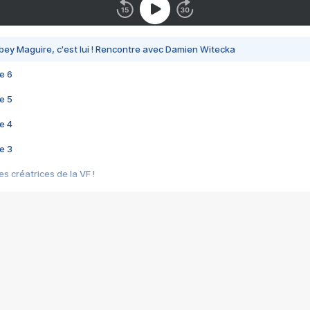
bey Maguire, c'est lui ! Rencontre avec Damien Witecka
e 6
e 5
e 4
e 3
s créatrices de la VF !
e 2
e 1
e Mektoub My Love arrive enfin ! Rencontre avec Shaïn Boumedine et Sal
i : après Toni en famille
elle réalise le bouleversant Dites lui que je l'aime