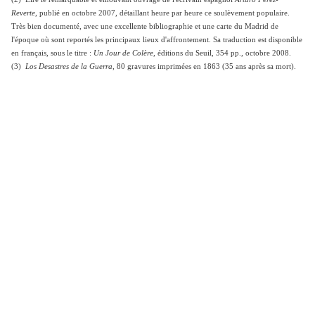
Reverte
, publié en octobre 2007, détaillant heure par heure ce soulèvement populaire.
Très bien documenté, avec une excellente bibliographie et une carte du Madrid de
l'époque où sont reportés les principaux lieux d'affrontement. Sa traduction est disponible
en français, sous le titre :
Un Jour de Colère
, éditions du Seuil, 354 pp., octobre 2008.
(3)
Los Desastres de la Guerra
, 80 gravures imprimées en 1863 (35 ans après sa mort).