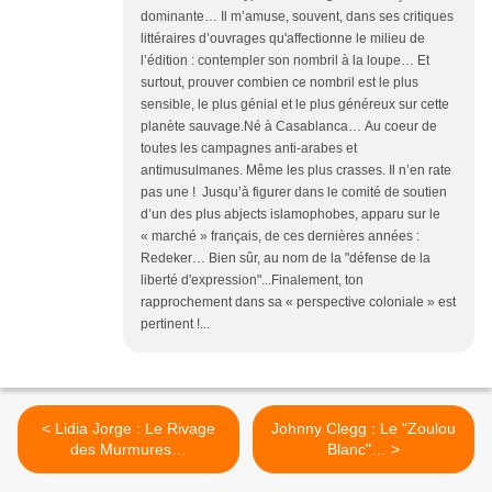
dominante… Il m’amuse, souvent, dans ses critiques
littéraires d’ouvrages qu'affectionne le milieu de
l’édition : contempler son nombril à la loupe… Et
surtout, prouver combien ce nombril est le plus
sensible, le plus génial et le plus généreux sur cette
planète sauvage.Né à Casablanca… Au coeur de
toutes les campagnes anti-arabes et
antimusulmanes. Même les plus crasses. Il n’en rate
pas une ! Jusqu’à figurer dans le comité de soutien
d’un des plus abjects islamophobes, apparu sur le
« marché » français, de ces dernières années :
Redeker… Bien sûr, au nom de la "défense de la
liberté d'expression"...Finalement, ton
rapprochement dans sa « perspective coloniale » est
pertinent !...
< Lidia Jorge : Le Rivage
Johnny Clegg : Le "Zoulou
des Murmures…
Blanc"… >