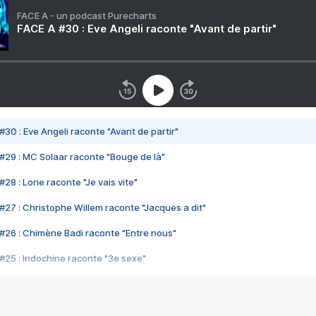
FACE A - un podcast Purecharts
FACE A #30 : Eve Angeli raconte "Avant de partir"
#30 : Eve Angeli raconte "Avant de partir"
#29 : MC Solaar raconte "Bouge de là"
28 : Lorie raconte "Je vais vite"
#27 : Christophe Willem raconte "Jacques a dit"
#26 : Chimène Badi raconte "Entre nous"
#25 : Indochine raconte "3e sexe"
#24 : Zaho raconte "C'est chelou"
#23 : Patrick Bruel raconte "Au café des délices"