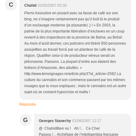
C
Chahid
31/05/2007 03:30
Pierre Assouline en posant avec sa tasse de café sur son
blog, ne s’imagine certainement pas qu’il boit là le produit
d’un esclavage moderne (je plaisante) ;) ! « En 2003, la
palme de la plus importante libération d’esclaves en un coup
revient à des inspecteurs de la province de Bahia, au Brésil.
Au mois d’août dernier, ces policiers ont libéré 850 personnes
assujetties au travail forcé par un planteur de café de la
région. Qualifier celui-ci de producteur véreux serait un
pléonasme. Passons. La plupart d’entre eux étaient des
Indiens d’Amazonie, des adultes. »
http://www.temoignages.re/article.php3?id_article=2582 La
culture du cannabis et son commerce passent par les mêmes
rouages que tu nous expliques ; mais le cannabis est un autre
sujet où se croisent hypocrisie et mafia !
Répondre
G
Georges Stanechy
01/06/2007 12:17
@ ChahidBien vu ! Ah !... Ce Cher
Passou !... Archétype de l’intelligentsia française