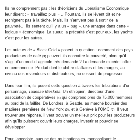
Ils ne comprennent pas : les théoriciens du Libéralisme Economique
leur disent : « travaillez plus »… Pourtant, ils se lèvent tôt et ne
rechignent pas à la tâche. Mais, ils n’arrivent pas à sortir de la
pauvreté… Ils sentent qu’il y a un « bug », une arnaque dans cette «
logique » économique. La sueur, la précarité c’est pour eux, les yachts
c’est pour les autres…
Les auteurs de « Black Gold » posent la question : comment des pays
producteurs de café
peuvent-ils connaître la pauvreté, alors qu’il
(3)
s’agit d’un produit agricole très demandé ? La demande excède l’offre
en permanence. Produit dont le chiffre d’affaires et les marges, au
niveau des revendeurs et distributeurs, ne cessent de progresser.
Dans leur film, ils posent cette question à travers les tribulations d’un
personnage,
Tadesse Meskela
. Un éthiopien, directeur d’une
association de coopératives
qui comprend près de 75.000 membres
(4)
au bord de la faillite. De Londres, à Seattle, au marché boursier des
matières premières de New York
, et à Genève à l’OMC
. Il veut
(5)
(6)
trouver une réponse, il veut trouver un meilleur prix pour les producteurs
afin qu’ils puissent couvrir leurs charges, investir et pouvoir se
développer.
Pour l’anecdote, aucune des multinationales, monopolisant le