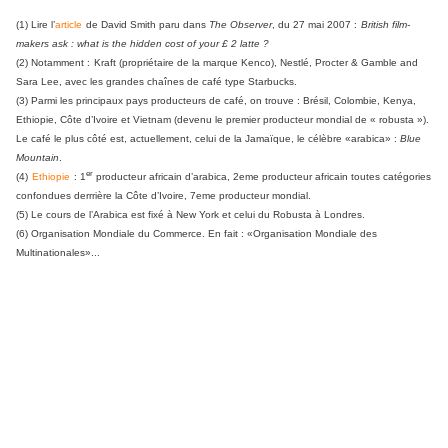
(1) Lire l’
article
de David Smith paru dans
The Observer
, du 27 mai 2007 :
British film-
makers ask : what is the hidden cost of your £ 2 latte ?
(2) Notamment :
Kraft (propriétaire de la marque Kenco), Nestlé, Procter & Gamble and
Sara Lee, avec les grandes chaînes de café type Starbucks.
(3) Parmi les principaux pays producteurs de café, on trouve : Brésil, Colombie, Kenya,
Ethiopie, Côte d’Ivoire et Vietnam (devenu le premier producteur mondial de « robusta »).
Le café le plus côté est, actuellement, celui de la Jamaïque, le célèbre «arabica» :
Blue
Mountain
.
er
(4)
Ethiopie
: 1
producteur africain d’arabica, 2eme producteur africain toutes catégories
confondues derrrière la Côte d’Ivoire, 7eme producteur mondial.
(5) Le cours de l’Arabica est fixé à New York et celui du Robusta à Londres.
(6) Organisation Mondiale du Commerce. En fait : «Organisation Mondiale des
Multinationales»...